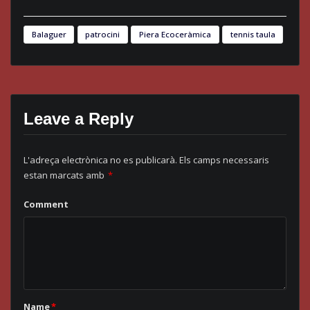
Balaguer
patrocini
Piera Ecoceràmica
tennis taula
Leave a Reply
L'adreça electrònica no es publicarà.
Els camps necessaris
estan marcats amb
*
Comment
Name
*