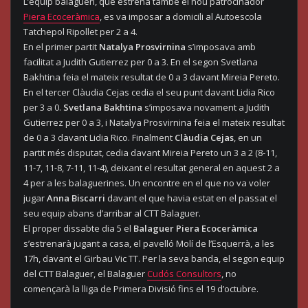
L’equip balaguerí, que estrena també el nou patrocinador
Piera Ecoceràmica
, es va imposar a domicili al Autoescola
Tatchepol Ripollet per 2 a 4.
En el primer partit
Natalya Prosvirnina
s’imposava amb
facilitat a Judith Gutierrez per 0 a 3. En el segon Svetlana
Bakhtina feia el mateix resultat de 0 a 3 davant Mireia Pereto.
En el tercer Clàudia Cejas cedia el seu punt davant Lidia Rico
per 3 a 0.
Svetlana Bakhtina
s’imposava novament a Judith
Gutierrez per 0 a 3, i Natalya Prosvirnina feia el mateix resultat
de 0 a 3 davant Lidia Rico. Finalment
Clàudia Cejas
, en un
partit més disputat, cedia davant Mireia Pereto un 3 a 2 (8-11,
11-7, 11-8, 7-11, 11-4), deixant el resultat general en aquest 2 a
4 per a les balaguerines. Un encontre en el que no va voler
jugar
Anna Biscarri
davant el que havia estat en el passat el
seu equip abans d’arribar al CTT Balaguer.
El proper dissabte dia 5 el
Balaguer Piera Ecoceràmica
s’estrenarà jugant a casa, el pavelló Molí de l’Esquerrà, a les
17h, davant el Girbau Vic TT. Per la seva banda, el segon equip
del CTT Balaguer, el Balaguer
Cudós Consultors
, no
començarà la lliga de Primera Divisió fins el 19 d’octubre.