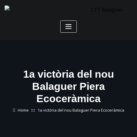
Skip
to
content
1a victòria del nou
Balaguer Piera
Ecoceràmica
Home
1a victòria del nou Balaguer Piera Ecoceràmica