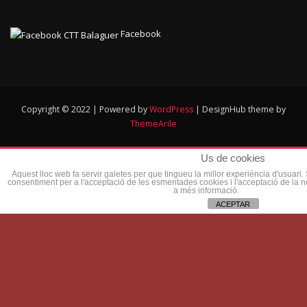
Facebook
Copyright © 2022 | Powered by
WordPress
|
DesignHub theme by
ThemeArile
Us de cookies
Aquest lloc web fa servir galetes per que tingueu la millor experiència d'usuari
consentiment per a l'acceptació de les esmentades cookies i l'acceptació de la 
a més informació.
ACEPTAR