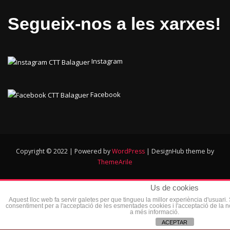
Segueix-nos a les xarxes!
Instagram
Facebook
Copyright © 2022 | Powered by
WordPress
|
DesignHub theme by
ThemeArile
Us de cookies
Aquest lloc web fa servir galetes per que tingueu la millor experiència d'usuari
consentiment per a l'acceptació de les esmentades cookies i l'acceptació de la 
a més informació.
ACEPTAR