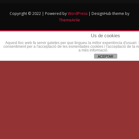
Copyright © 2022 | Powered by
WordPress
|
DesignHub theme by
ThemeArile
Us de cookies
Aquest lloc web fa servir galetes per que tingueu la millor experiència d'usuari
consentiment per a l'acceptació de les esmentades cookies i l'acceptació de la 
a més informació.
ACEPTAR