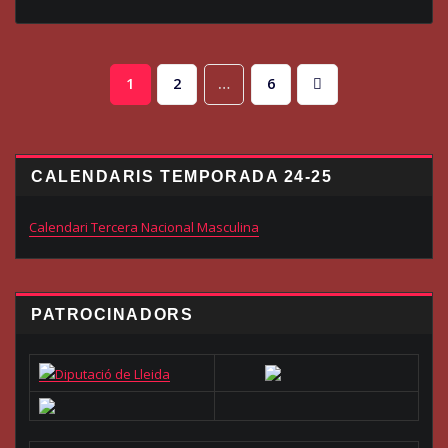
Navegació
1
2
…
6
d'entrades
CALENDARIS TEMPORADA 24-25
Calendari Tercera Nacional Masculina
PATROCINADORS