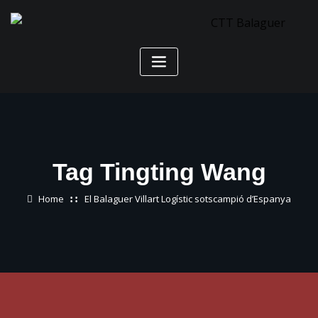
Skip
to
content
Tag Tingting Wang
Home
El Balaguer Villart Logístic sotscampió d’Espanya