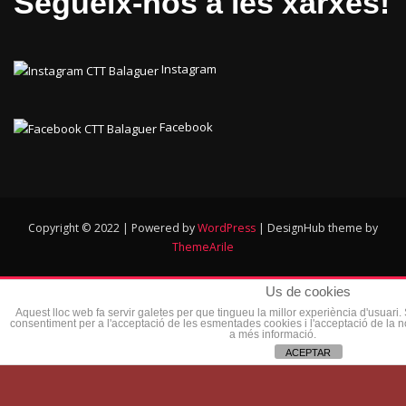
Segueix-nos a les xarxes!
Instagram
Facebook
Copyright © 2022 | Powered by
WordPress
|
DesignHub theme by
ThemeArile
Us de cookies
Aquest lloc web fa servir galetes per que tingueu la millor experiència d'usuari
consentiment per a l'acceptació de les esmentades cookies i l'acceptació de la 
a més informació.
ACEPTAR