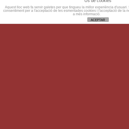
Us de cookies
Aquest lloc web fa servir galetes per que tingueu la millor experiència d'usuari
consentiment per a l'acceptació de les esmentades cookies i l'acceptació de la 
a més informació.
ACEPTAR