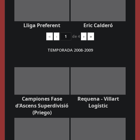
Lliga Preferent
Eric Calderó
«
‹
de
4
›
»
TEMPORADA 2008-200
9
Campiones Fase
Requena - Villart
d'Ascens Superdivisió
Logístic
(Priego)