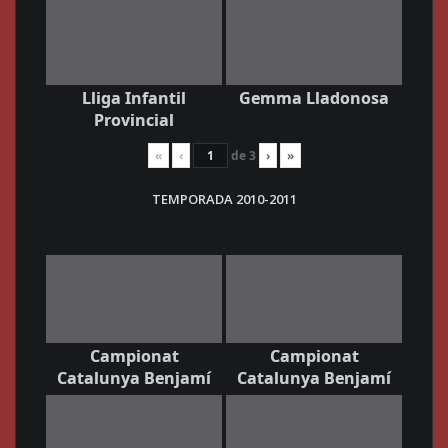
Lliga Infantil
Gemma Lladonosa
Provincial
«
‹
de
3
›
»
TEMPORADA 2010-2011
Campionat
Campionat
Catalunya Benjamí
Catalunya Benjamí