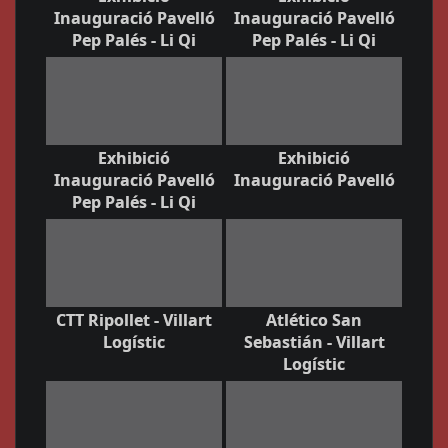
Inauguració Pavelló
Inauguració Pavelló
Pep Palés - Li Qi
Pep Palés - Li Qi
Exhibició
Exhibició
Inauguració Pavelló
Inauguració Pavelló
Pep Palés - Li Qi
CTT Ripollet - Villart
Atlético San
Logístic
Sebastián - Villart
Logístic