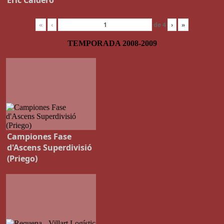
«
‹
de
4
›
»
TEMPORADA 2008-200
9
Campiones Fase
d'Ascens Superdivisió
(Priego)