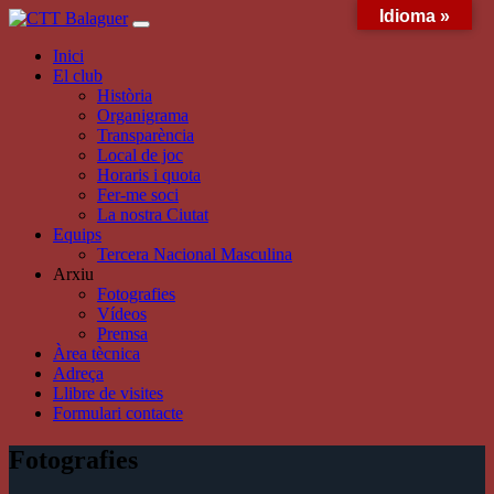
Idioma »
Skip
to
Inici
content
El club
Història
Organigrama
Transparència
Local de joc
Horaris i quota
Fer-me soci
La nostra Ciutat
Equips
Tercera Nacional Masculina
Arxiu
Fotografies
Vídeos
Premsa
Àrea tècnica
Adreça
Llibre de visites
Formulari contacte
Fotografies