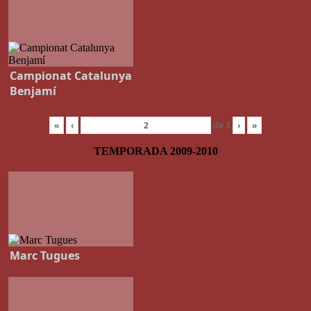
Campionat Catalunya
Benjamí
«
‹
de
3
›
»
TEMPORADA 2009-2010
Marc Tugues