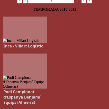
«
‹
de
3
›
»
TEMPORADA 2010-2011
Inca - Villart Logístic
Podi Campionat
d'Espanya Benjamí
Equips (Almería)