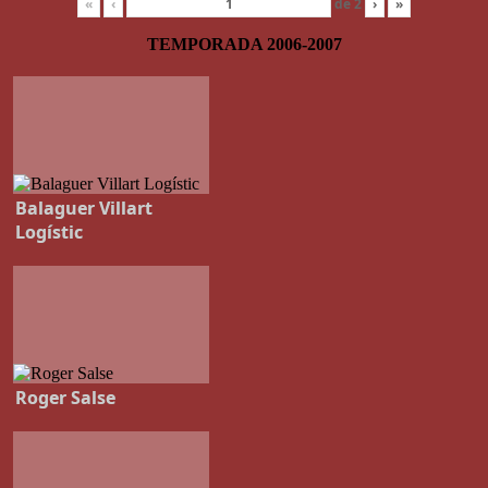
«
‹
de
2
›
»
TEMPORADA 2006-2007
Balaguer Villart
Logístic
Roger Salse