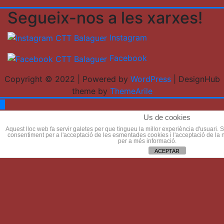
Segueix-nos a les xarxes!
Instagram
Facebook
Copyright © 2022 | Powered by
WordPress
|
DesignHub
theme by
ThemeArile
Us de cookies
Aquest lloc web fa servir galetes per que tingueu la millor experiència d'usuari.
consentiment per a l'acceptació de les esmentades cookies i l'acceptació de la 
per a més informació.
ACEPTAR