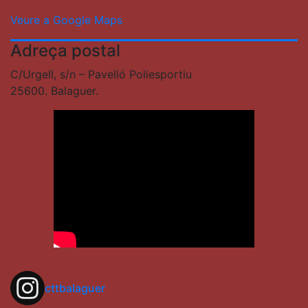
Veure a Google Maps
Adreça postal
C/Urgell, s/n – Pavelló Poliesportiu
25600. Balaguer.
cttbalaguer