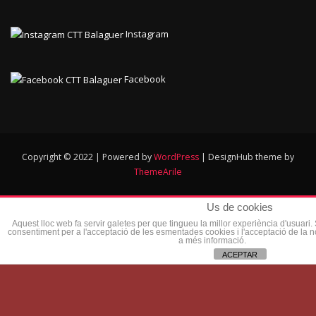
Instagram
Facebook
Copyright © 2022 | Powered by
WordPress
|
DesignHub theme by
ThemeArile
Us de cookies
Aquest lloc web fa servir galetes per que tingueu la millor experiència d'usuari
consentiment per a l'acceptació de les esmentades cookies i l'acceptació de la 
a més informació.
ACEPTAR