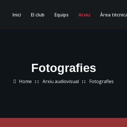
Inici
El club
Equips
Arxiu
Àrea tècnic
Fotografies
Home
Arxiu audiovisual
Fotografies