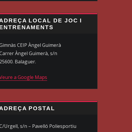
ADREÇA LOCAL DE JOC I
ENTRENAMENTS
Gimnàs CEIP Àngel Guimerà
Carrer Àngel Guimerà, s/n
25600. Balaguer.
Veure a Google Maps
ADREÇA POSTAL
C/Urgell, s/n – Pavelló Poliesportiu