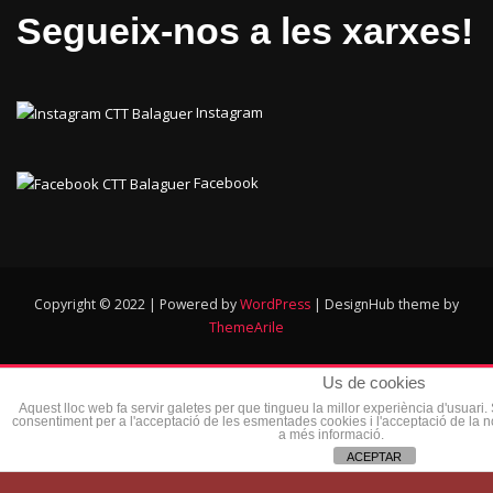
Segueix-nos a les xarxes!
Instagram
Facebook
Copyright © 2022 | Powered by
WordPress
|
DesignHub theme by
ThemeArile
Us de cookies
Aquest lloc web fa servir galetes per que tingueu la millor experiència d'usuari
consentiment per a l'acceptació de les esmentades cookies i l'acceptació de la 
a més informació.
ACEPTAR