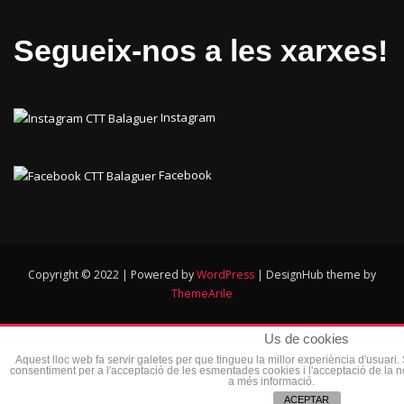
Segueix-nos a les xarxes!
Instagram
Facebook
Copyright © 2022 | Powered by
WordPress
|
DesignHub theme by
ThemeArile
Us de cookies
Aquest lloc web fa servir galetes per que tingueu la millor experiència d'usuari
consentiment per a l'acceptació de les esmentades cookies i l'acceptació de la 
a més informació.
ACEPTAR