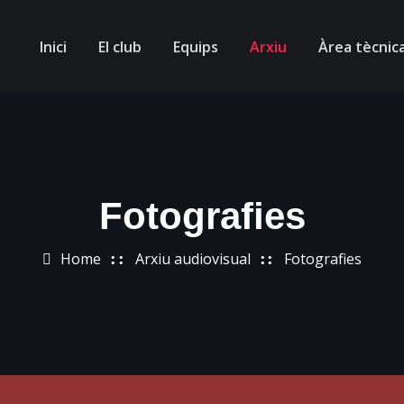
Inici
El club
Equips
Arxiu
Àrea tècnic
Fotografies
Home
Arxiu audiovisual
Fotografies