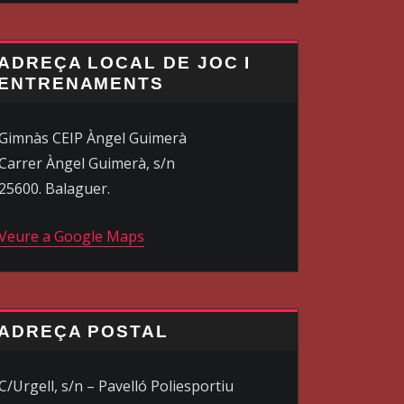
ADREÇA LOCAL DE JOC I
ENTRENAMENTS
Gimnàs CEIP Àngel Guimerà
Carrer Àngel Guimerà, s/n
25600. Balaguer.
Veure a Google Maps
ADREÇA POSTAL
C/Urgell, s/n – Pavelló Poliesportiu