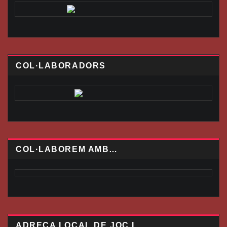
COL·LABORADORS
COL·LABOREM AMB…
ADREÇA LOCAL DE JOC I