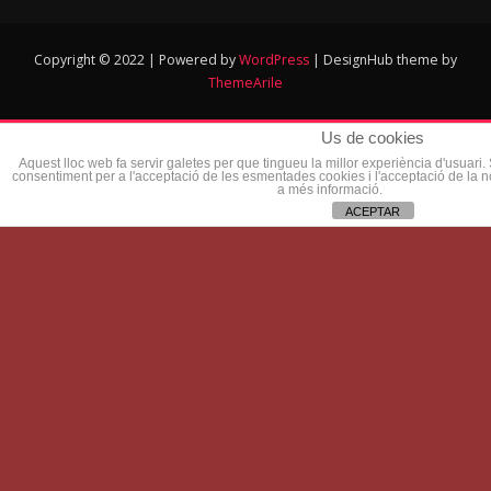
Copyright © 2022 | Powered by
WordPress
|
DesignHub theme by
ThemeArile
Us de cookies
Aquest lloc web fa servir galetes per que tingueu la millor experiència d'usuari
consentiment per a l'acceptació de les esmentades cookies i l'acceptació de la 
a més informació.
ACEPTAR