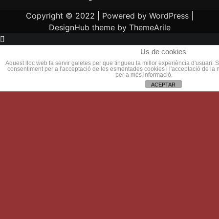
Copyright © 2022 | Powered by
WordPress
|
DesignHub theme by
ThemeArile
Us de cookies
Aquest lloc web fa servir galetes per que tingueu la millor experiència d'usuari.
consentiment per a l'acceptació de les esmentades cookies i l'acceptació de la 
per a més informació.
ACEPTAR